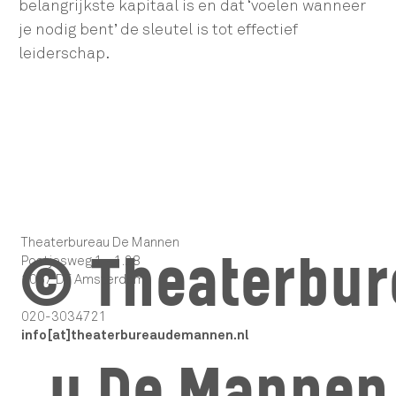
belangrijkste kapitaal is en dat ‘voelen wanneer
je nodig bent’ de sleutel is tot effectief
leiderschap.
Theaterbureau De Mannen
© Theaterbur
Postjesweg 1 - 1.28
1057 DT Amsterdam
020-3034721
info[at]theaterbureaudemannen.nl
u De Mannen 