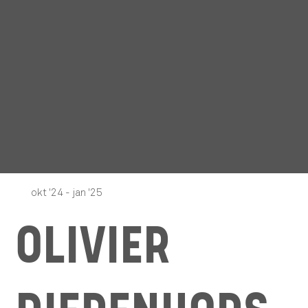
okt '24 - jan '25
OLIVIER