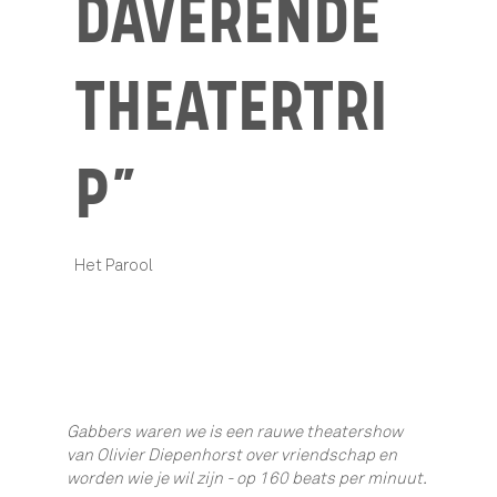
DAVERENDE
THEATERTRI
P”
Het Parool
Gabbers waren we is een rauwe theatershow
van Olivier Diepenhorst over vriendschap en
worden wie je wil zijn - op 160 beats per minuut.