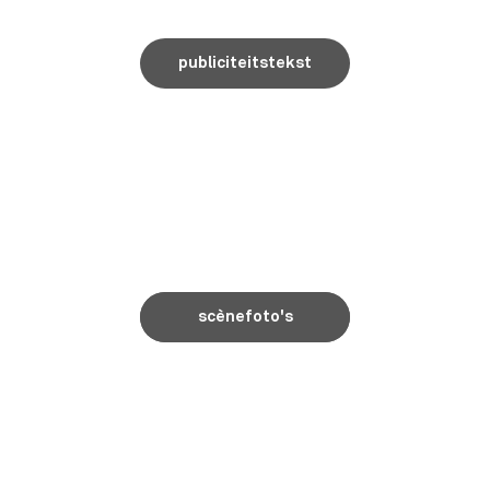
publiciteitstekst
scènefoto's
scènefoto's