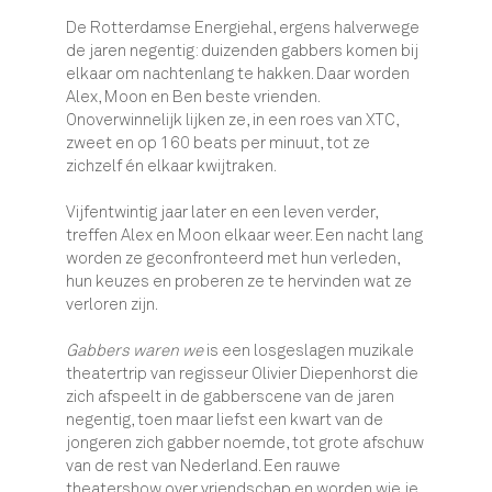
De Rotterdamse Energiehal, ergens halverwege
de jaren negentig: duizenden gabbers komen bij
elkaar om nachtenlang te hakken. Daar worden
Alex, Moon en Ben beste vrienden.
Onoverwinnelijk lijken ze, in een roes van XTC,
zweet en op 160 beats per minuut, tot ze
zichzelf én elkaar kwijtraken.
Vijfentwintig jaar later en een leven verder,
treffen Alex en Moon elkaar weer. Een nacht lang
worden ze geconfronteerd met hun verleden,
hun keuzes en proberen ze te hervinden wat ze
verloren zijn.
Gabbers waren we
is een losgeslagen muzikale
theatertrip van regisseur Olivier Diepenhorst die
zich afspeelt in de gabberscene van de jaren
negentig, toen maar liefst een kwart van de
jongeren zich gabber noemde, tot grote afschuw
van de rest van Nederland. Een rauwe
theatershow over vriendschap en worden wie je