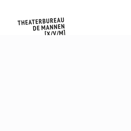
SE
BE