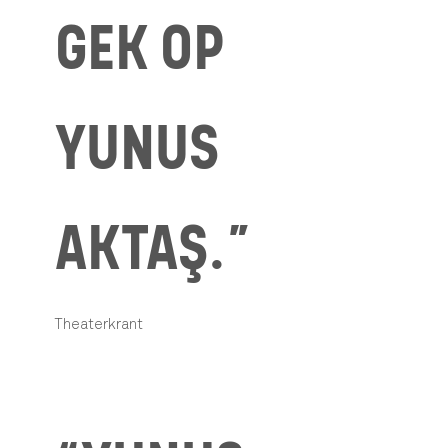
GEK OP
YUNUS
AKTAŞ.”
Theaterkrant