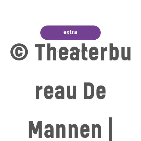
extra
© Theaterbu
Niet beschikbaar
reau De
Mannen |