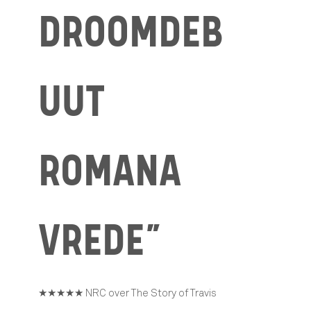
DROOMDEB
UUT
ROMANA
VREDE”
★★★★★ NRC over The Story of Travis