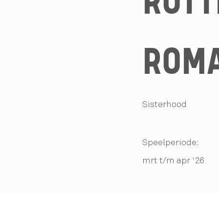
ROTT
ROMA
Sisterhood
Speelperiode:
mrt t/m apr '26