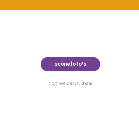
scènefoto's
scènefoto's
Nog niet beschikbaar