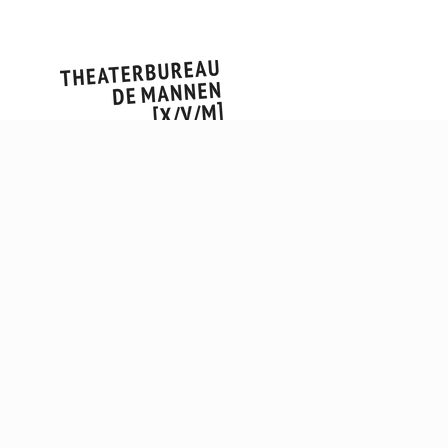
SE
BE