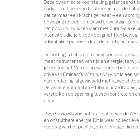
Deze dynamische voorstelling, gelanceerd tijd
nodigt je uit om mee te stromen met de pulser
pauze, maar een krachtige reset – een spron
beweging en een vernieuwd bewustzijn. Zes 
het podium in vuur en vlam met pure fysieke k
intensiteit die je bij de keel grijpt. Hun bewegi
ademhaling pulseert door de ruimte en maakt 
De setting is scherp en onmiskenbaar aanwezig
meetinstrumenten van tijd en energie, terwijl
je niet loslaat. Van de opzwepende beats v
drive van Eminem’s
Without Me
– dit is een s
naar ontlading, afgewisseld met rauwe stiltes 
De visuele elementen – tribale hoofdtooien, c
versterken de spanning tussen controle en cha
ervan.
WE, the BREATH
is het startschot van de WE-c
en onstuitbare energie. Dit is waar collectiev
hartslag van het publiek, en de energie die o