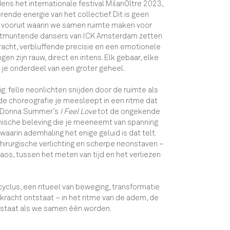
ens het internationale festival MilanOltre 2023,
ende energie van het collectief. Dit is geen
g vooruit waarin we samen ruimte maken voor
uitmuntende dansers van ICK Amsterdam zetten
racht, verbluffende precisie en een emotionele
ngen zijn rauw, direct en intens. Elk gebaar, elke
je onderdeel van een groter geheel.
: felle neonlichten snijden door de ruimte als
 de choreografie je meesleept in een ritme dat
an Donna Summer’s
I Feel Love
tot de ongekende
onische beleving die je meeneemt van spanning
waarin ademhaling het enige geluid is dat telt.
hirurgische verlichting en scherpe neonstaven –
os, tussen het meten van tijd en het verliezen
yclus, een ritueel van beweging, transformatie
e kracht ontstaat – in het ritme van de adem, de
ntstaat als we samen één worden.