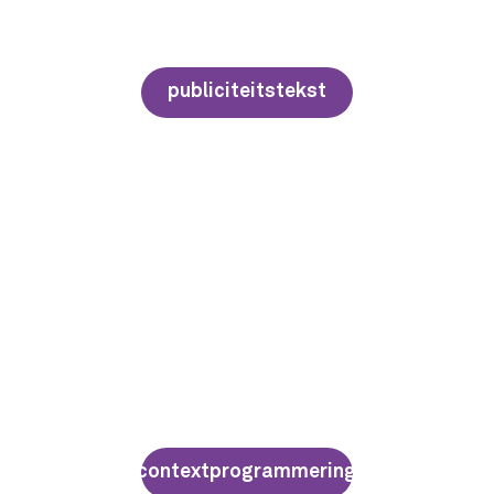
publiciteitstekst
contextprogrammering