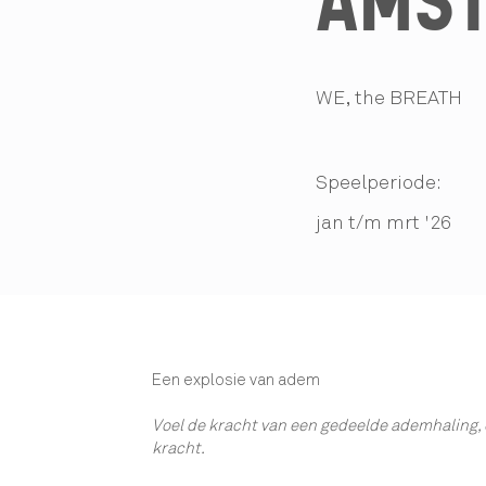
AMS
WE, the BREATH
Speelperiode:
jan t/m mrt '26
Een explosie van adem
Voel de kracht van een gedeelde ademhaling, e
kracht.