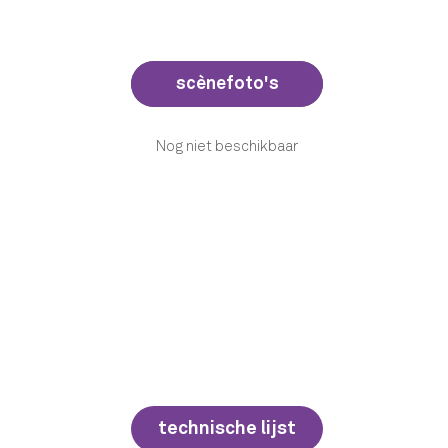
scènefoto's
scènefoto's
Nog niet beschikbaar
technische lijst