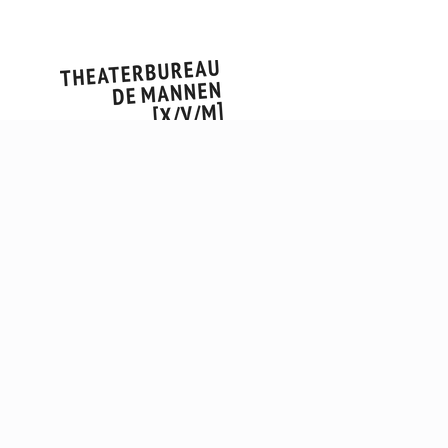
SE
BE