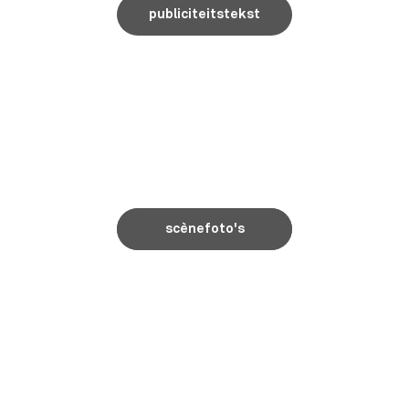
publiciteitstekst
scènefoto's
scènefoto's