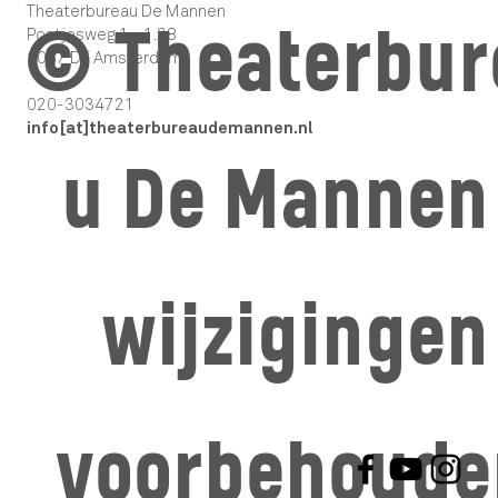
Theaterbureau De Mannen
© Theaterbur
Postjesweg 1 - 1.28
1057 DT Amsterdam
020-3034721
info[at]theaterbureaudemannen.nl
u De Mannen 
wijzigingen
voorbehoude