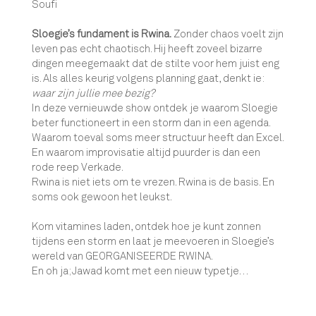
Soufi
Sloegie’s fundament is Rwina.
Zonder chaos voelt zijn
leven pas echt chaotisch. Hij heeft zoveel bizarre
dingen meegemaakt dat de stilte voor hem juist eng
is. Als alles keurig volgens planning gaat, denkt ie:
waar zijn jullie mee bezig?
In deze vernieuwde show ontdek je waarom Sloegie
beter functioneert in een storm dan in een agenda.
Waarom toeval soms meer structuur heeft dan Excel.
En waarom improvisatie altijd puurder is dan een
rode reep Verkade.
Rwina is niet iets om te vrezen. Rwina is de basis. En
soms ook gewoon het leukst.
Kom vitamines laden, ontdek hoe je kunt zonnen
tijdens een storm en laat je meevoeren in Sloegie’s
wereld van GEORGANISEERDE RWINA.
En oh ja; Jawad komt met een nieuw typetje…