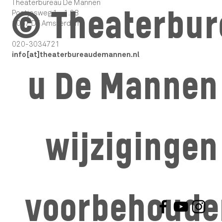
Theaterbureau De Mannen
© Theaterbur
Postjesweg 1 - 1.28
1057 DT Amsterdam
020-3034721
info[at]theaterbureaudemannen.nl
u De Mannen 
wijzigingen
voorbehoude