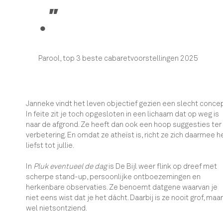
.”
Parool, top 3 beste cabaretvoorstellingen 2025
Janneke vindt het leven objectief gezien een slecht concep
In feite zit je toch opgesloten in een lichaam dat op weg is
naar de afgrond. Ze heeft dan ook een hoop suggesties ter
verbetering. En omdat ze atheïst is, richt ze zich daarmee h
liefst tot jullie.
In
Pluk eventueel de dag
is De Bijl weer flink op dreef met
scherpe stand-up, persoonlijke ontboezemingen en
herkenbare observaties. Ze benoemt datgene waarvan je
niet eens wist dat je het dácht. Daarbij is ze nooit grof, maar
wel nietsontziend.