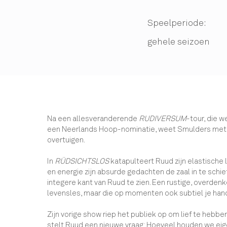
Speelperiode:
gehele seizoen
Na een allesveranderende
RUDIVERSUM
-tour, die w
een Neerlands Hoop-nominatie, weet Smulders me
overtuigen.
In
RÜDSICHTSLOS
katapulteert Ruud zijn elastische
en energie zijn absurde gedachten de zaal in te schi
integere kant van Ruud te zien. Een rustige, overdenk
levensles, maar die op momenten ook subtiel je hand
Zijn vorige show riep het publiek op om lief te hebben
stelt Ruud een nieuwe vraag: Hoeveel houden we eige