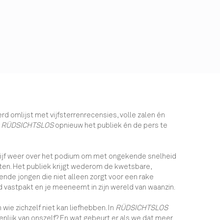
erd omlijst met vijfsterrenrecensies, volle zalen én
t
RÜDSICHTSLOS
opnieuw het publiek én de pers te
 lijf weer over het podium om met ongekende snelheid
eten. Het publiek krijgt wederom de kwetsbare,
ende jongen die niet alleen zorgt voor een rake
 vastpakt en je meeneemt in zijn wereld van waanzin.
 wie zichzelf niet kan liefhebben. In
RÜDSICHTSLOS
nlijk van onszelf? En wat gebeurt er als we dat meer