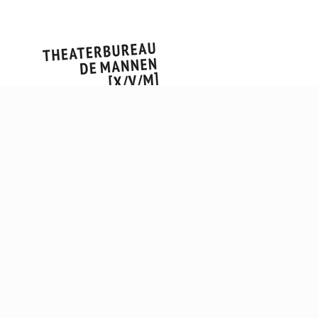
SE
BE