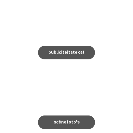
publiciteitstekst
scènefoto's
scènefoto's