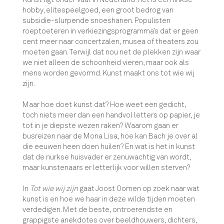
hobby, elitespeelgoed, een groot bedrog van
subsidie-slurpende snoeshanen. Populisten
roeptoeteren in verkiezingsprogramma’s dat er geen
cent meer naar concertzalen, musea of theaters zou
moeten gaan. Terwijl dat nou net de plekken zijn waar
we niet alleen de schoonheid vieren, maar ook als
mens worden gevormd. Kunst maakt ons tot wie wij
zijn.
Maar hoe doet kunst dat? Hoe weet een gedicht,
toch niets meer dan een handvol letters op papier, je
tot in je diepste wezen raken? Waarom gaan er
busreizen naar de Mona Lisa, hoe kan Bach je over al
die eeuwen heen doen huilen? En wat is het in kunst
dat de nurkse huisvader er zenuwachtig van wordt,
maar kunstenaars er letterlijk voor willen sterven?
In
Tot wie wij zijn
gaat Joost Oomen op zoek naar wat
kunst is en hoe we haar in deze wilde tijden moeten
verdedigen. Met de beste, ontroerendste en
grappigste anekdotes over beeldhouwers, dichters,