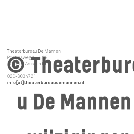
Theaterbureau De Mannen
© Theaterbur
Postjesweg 1 - 1.28
1057 DT Amsterdam
020-3034721
info[at]theaterbureaudemannen.nl
u De Mannen 