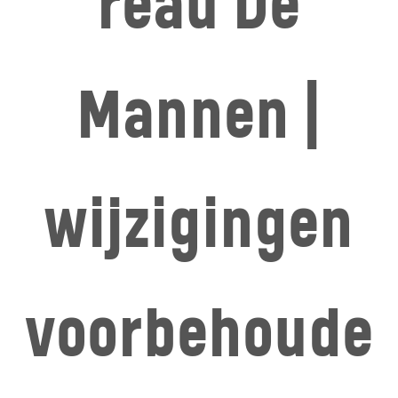
reau De
Mannen |
wijzigingen
voorbehoude