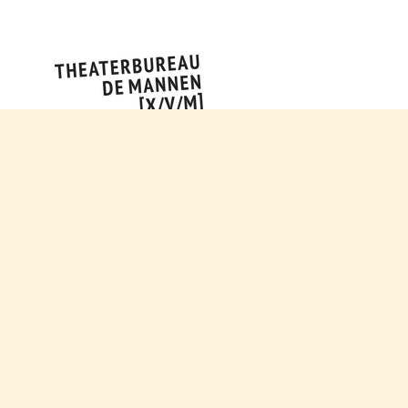
SE
BE