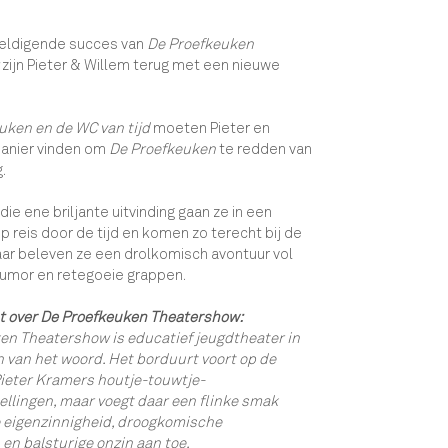
eldigende succes van
De Proefkeuken
zijn Pieter & Willem terug met een nieuwe
uken en de WC van tijd
moeten Pieter en
anier vinden om
De Proefkeuken
te redden van
.
die ene briljante uitvinding gaan ze in een
p reis door de tijd en komen zo terecht bij de
ar beleven ze een drolkomisch avontuur vol
 humor en retegoeie grappen.
t over De Proefkeuken Theatershow:
en Theatershow is educatief jeugdtheater in
n van het woord. Het borduurt voort op de
Pieter Kramers houtje-touwtje-
ellingen, maar voegt daar een flinke smak
 eigenzinnigheid, droogkomische
en balsturige onzin aan toe.