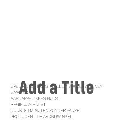
Add a Title
SPEL: PIETER HULST, WILLEM VOOGD, WHITNEY
SAWYER E.A.
AARDAPPEL: KEES HULST
REGIE: JAN HULST
DUUR: 80 MINUTEN ZONDER PAUZE
PRODUCENT: DE AVONDWINKEL