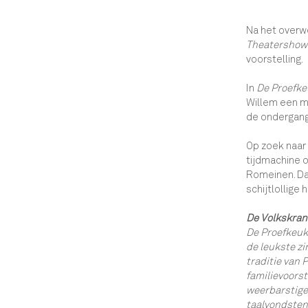
Na het overw
Theatershow
voorstelling.
In
De Proefke
Willem een m
de ondergang
Op zoek naar 
tijdmachine o
Romeinen. Da
schijtlollige
De Volkskran
De Proefkeuk
de leukste zi
traditie van 
familievoorst
weerbarstige
taalvondsten 