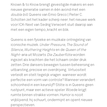
Known & to Know brengt gevestigde makers en een
nieuwe generatie samen in één avond met een
double bill
. Queens van Emio Greco | Pieter C.
Scholten zet het kader scherp neer; het nieuwe werk
voor ICK-Next van Sedrig Verwoert sluit daarop aan
met een eigen tempo, kracht en blik.
Queens is een fysieke en muzikale ontregeling van
iconische muziek.
Under Pressure, The Sound of
Silence, Wuthering Heights
en de
Queen of the
Night
-aria uit Mozarts
Die Zauberflöte
worden
ingezet als krachten die het lichaam onder druk
zetten. Drie dansers bewegen tussen beheersing en
uitbarsting, precisie en overdrijving. Virtuositeit
verleidt en stelt tegelijk vragen: wanneer wordt
perfectie een vorm van controle? Wanneer verandert
schoonheid in een keurslijf? Stilte is in Queens geen
rustpunt, maar een actieve speler. Woede krijgt
ruimte binnen strakke vormen. Humor is nooit
vrijblijvend; hij schuurt, ondermijnt en opent nieuwe
perspectieven.