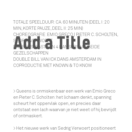
TOTALE SPEELDUUR: CA. 60 MINUTEN (DEEL I: 20
MIN, KORTE PAUZE, DEEL II: 25 MIN)
CHOREOGRAFIE: EMIO GRECO | PIETER C. SCHOLTEN,
Add a Title
SEDRIG VERWOERT
DANSERS: CAST VAN 4 DANSERS UIT BEIDE
GEZELSCHAPPEN
DOUBLE BILL VAN ICK DANS AMSTERDAM IN
COPRODUCTIE MET KNOWN & TO KNOW
> Queens is onmiskenbaar een werk van Emio Greco
en Pieter C. Scholten: het lichaam denkt, spanning
scheurt het oppervlak open, en precies daar
ontstaat een lach waarvan je niet weet of hij bevrijdt
of ontmaskert.
> Het nieuwe werk van Sedrig Verwoert positioneert