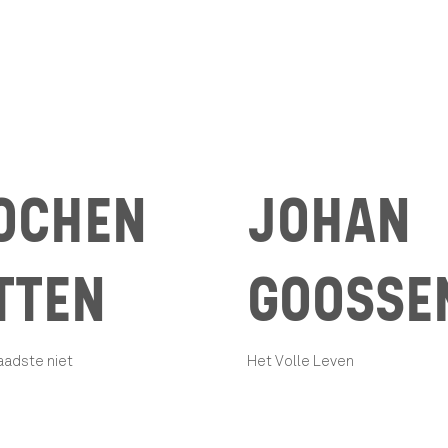
OCHEN
JOHAN
TTEN
GOOSSE
adste niet
Het Volle Leven