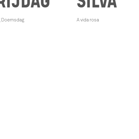
RIJDAG
SILVA
ag Doemsdag
A vida rosa