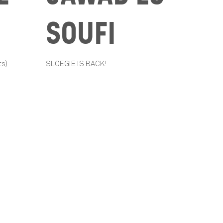
SOUFI
ts)
SLOEGIE IS BACK!